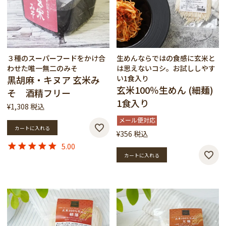
３種のスーパーフードをかけ合
生めんならではの食感に玄米と
わせた唯一無二のみそ
は思えないコシ。お試ししやす
黒胡麻・キヌア 玄米み
い1食入り
玄米100％生めん (細麺)
そ 酒精フリー
1食入り
¥
1,308
税込
メール便対応
カートに入れる
¥
356
税込
5.00
カートに入れる