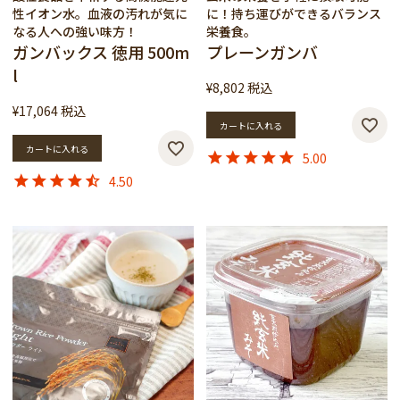
性イオン水。血液の汚れが気に
に！持ち運びができるバランス
なる人への強い味方！
栄養食。
ガンバックス 徳用 500m
プレーンガンバ
l
¥
8,802
税込
¥
17,064
税込
カートに入れる
カートに入れる
5.00
4.50