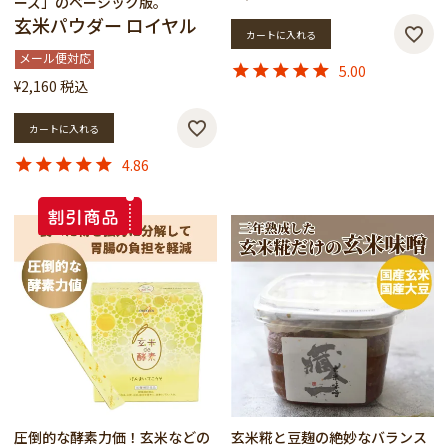
ーズ」のベーシック版。
玄米パウダー ロイヤル
カートに入れる
メール便対応
5.00
¥
2,160
税込
カートに入れる
4.86
圧倒的な酵素力価！玄米などの
玄米糀と豆麹の絶妙なバランス