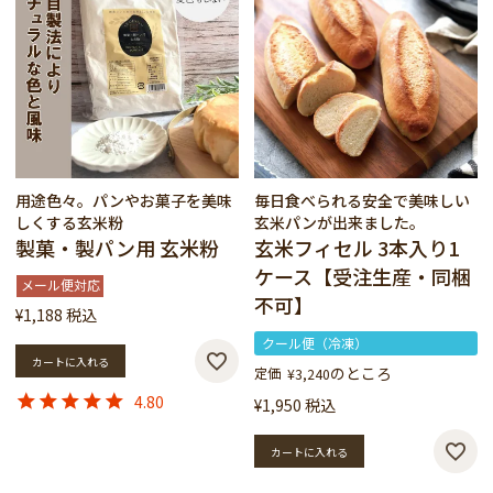
用途色々。パンやお菓子を美味
毎日食べられる安全で美味しい
しくする玄米粉
玄米パンが出来ました。
製菓・製パン用 玄米粉
玄米フィセル 3本入り1
ケース【受注生産・同梱
メール便対応
不可】
¥
1,188
税込
クール便（冷凍）
カートに入れる
のところ
定価
¥
3,240
4.80
¥
1,950
税込
カートに入れる