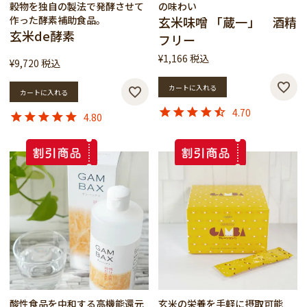
穀物を独自の製法で発酵させて
の味わい
作った酵素補助食品。
玄米味噌 「蔵一」 酒精
玄米de酵素
フリー
¥
1,166
税込
¥
9,720
税込
カートに入れる
カートに入れる
4.70
4.80
酸性食品を中和する高機能還元
玄米の栄養を手軽に摂取可能