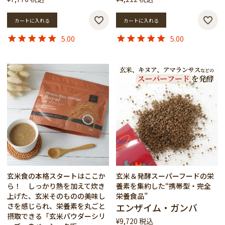
カートに入れる
カートに入れる
5.00
5.00
玄米食の本格スタートはここか
玄米＆発酵スーパーフードの栄
ら！ しっかり熱を加えて炊き
養素を集約した“携帯型・完全
上げた、玄米そのものの美味し
栄養食品”
さを感じられ、栄養素を丸ごと
エンザイム・ガンバ
摂取できる「玄米パウダーシリ
¥
9,720
税込