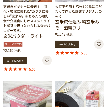
玄米食ビギナーに最適！ 消
大豆不使用！ 玄米100％にこだ
化・吸収に優れた“カラダに優
わって作った食健オリジナルの
しい”玄米粉。赤ちゃんの離乳
みそ
食や介護食にもオススメ！ライ
玄米糀仕込み 純玄米み
ト感覚で摂り入れられる玄米パ
そ 酒精フリー
ウダーです。
¥
1,242
税込
玄米パウダー ライト
メール便対応
カートに入れる
¥
2,160
税込
5.00
カートに入れる
5.00