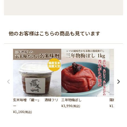
他のお客様はこちらの商品も見ています
玄米味噌 「蔵一」 酒精フリ
三年物梅ぼし
陽梅 (やんば
ー
¥
3,996
¥
11,880
(税込)
(税
¥
1,166
(税込)