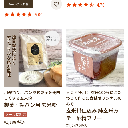
4.70
カートに入れる
5.00
用途色々。パンやお菓子を美味
大豆不使用！ 玄米100％にこだ
しくする玄米粉
わって作った食健オリジナルの
製菓・製パン用 玄米粉
みそ
玄米糀仕込み 純玄米み
メール便対応
そ 酒精フリー
¥
1,188
税込
¥
1,242
税込