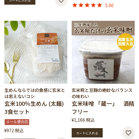
カートに入れる
5.00
生めんならではの食感に玄米と
玄米糀と豆麹の絶妙なバランス
は思えないコシ
の味わい
玄米100％生めん (太麺)
玄米味噌 「蔵一」 酒精
3食セット
フリー
¥
1,166
税込
メール便対応
¥
972
税込
カートに入れる