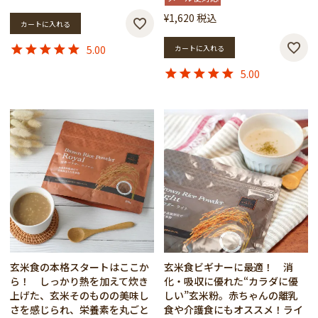
¥
1,620
税込
カートに入れる
5.00
カートに入れる
5.00
玄米食の本格スタートはここか
玄米食ビギナーに最適！ 消
ら！ しっかり熱を加えて炊き
化・吸収に優れた“カラダに優
上げた、玄米そのものの美味し
しい”玄米粉。赤ちゃんの離乳
さを感じられ、栄養素を丸ごと
食や介護食にもオススメ！ライ