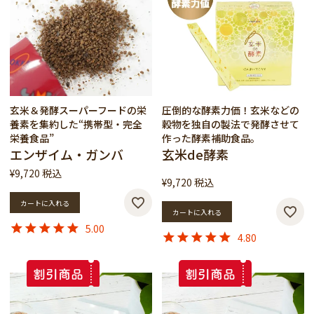
玄米＆発酵スーパーフードの栄
圧倒的な酵素力価！玄米などの
養素を集約した“携帯型・完全
穀物を独自の製法で発酵させて
栄養食品”
作った酵素補助食品。
エンザイム・ガンバ
玄米de酵素
¥
9,720
税込
¥
9,720
税込
カートに入れる
カートに入れる
5.00
4.80