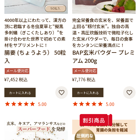
4000年以上にわたって、漢方の
完全栄養食の玄米を、栄養面で
頂に君臨する冬虫夏草と“擬黒
上回る“籾付玄米”。独自の高
多刺蟻（ぎこくたしあり）”を
温・高圧炊飯技術で微粒子化し
掛け合わせた世界で初めての素
た玄米パウダーで、毎日の食事
材をサプリメントに！
をカンタンに栄養満点に！
腸要 (ちょうよう） 50粒
BAP玄米パウダー プレミ
入
アム 200g
メール便対応
メール便対応
¥
7,452
税込
¥
7,776
税込
カートに入れる
カートに入れる
5.00
5.00