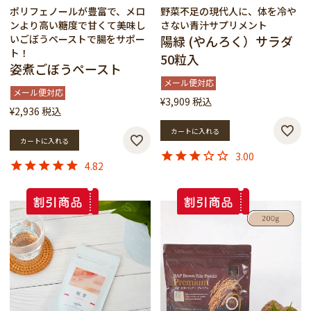
ポリフェノールが豊富で、メロ
野菜不足の現代人に、体を冷や
ンより高い糖度で甘くて美味し
さない青汁サプリメント
いごぼうペーストで腸をサポー
陽緑 (やんろく）サラダ
ト！
50粒入
姿煮ごぼうペースト
メール便対応
メール便対応
¥
3,909
税込
¥
2,936
税込
カートに入れる
カートに入れる
3.00
4.82