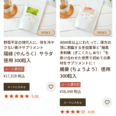
野菜不足の現代人に、体を冷や
4000年以上にわたって、漢方の
さない青汁サプリメント
頂に君臨する冬虫夏草と“擬黒
陽緑 (やんろく）サラダ
多刺蟻（ぎこくたしあり）”を
掛け合わせた世界で初めての素
徳用 300粒入
材をサプリメントに！
腸要 (ちょうよう） 徳用
メール便対応
300粒入
¥
17,928
税込
メール便対応
カートに入れる
¥
38,448
税込
5.00
カートに入れる
4.00