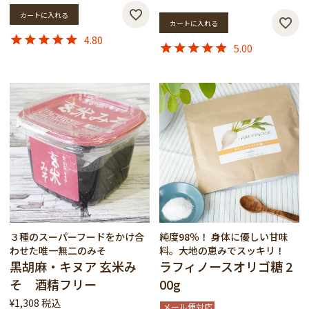
カートに入れる
カートに入れる
4.80
5.00
３種のスーパーフードをかけ合
純度98％！ 身体に優しい甘味
わせた唯一無二のみそ
料。大地の恵みでスッキリ！
黒胡麻・キヌア 玄米み
ラフィノースオリゴ糖 2
そ 酒精フリー
00g
¥
1,308
税込
メール便対応