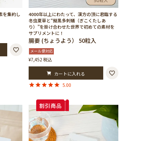
素を集約し
4000年以上にわたって、漢方の頂に君臨する
冬虫夏草と“擬黒多刺蟻（ぎこくたしあ
り）”を掛け合わせた世界で初めての素材を
サプリメントに！
腸要 (ちょうよう） 50粒入
メール便対応
¥
7,452
税込
カートに入れる
5.00