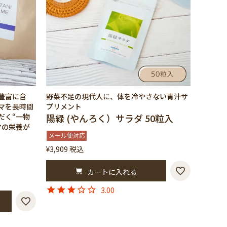
豊富に含
野菜不足の現代人に、体を冷やさない青汁サ
マを長時間
プリメント
だく“一物
陽緑 (やんろく）サラダ 50粒入
マの栄養が
メール便対応
¥
3,909
税込
カートに入れる
3.00