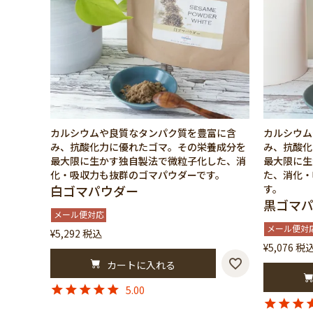
カルシウムや良質なタンパク質を豊富に含
カルシウム
み、抗酸化力に優れたゴマ。その栄養成分を
み、抗酸化
最大限に生かす独自製法で微粒子化した、消
最大限に生
化・吸収力も抜群のゴマパウダーです。
た、消化・
白ゴマパウダー
す。
黒ゴマ
メール便対応
メール便対
¥
5,292
税込
¥
5,076
税
カートに入れる
5.00