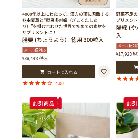
4000年以上にわたって、漢方の頂に君臨する
野菜不足の
冬虫夏草と“擬黒多刺蟻（ぎこくたしあ
プリメント
り）”を掛け合わせた世界で初めての素材を
陽緑 (や
サプリメントに！
入
腸要 (ちょうよう） 徳用 300粒入
メール便対
メール便対応
¥
17,928
税
¥
38,448
税込
カートに入れる
4.00