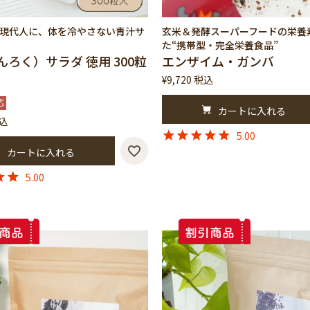
現代人に、体を冷やさない青汁サ
玄米＆発酵スーパーフードの栄養
た“携帯型・完全栄養食品”
んろく）サラダ 徳用 300粒
エンザイム・ガンバ
¥
9,720
税込
応
カートに入れる
込
5.00
カートに入れる
5.00