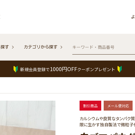
販
よ
ら探す
カテゴリから探す
1000円OFF
新規会員登録で
クーポンプレゼント
割引商品
メール便対応
カルシウムや良質なタンパク質
限に生かす独自製法で微粒子化