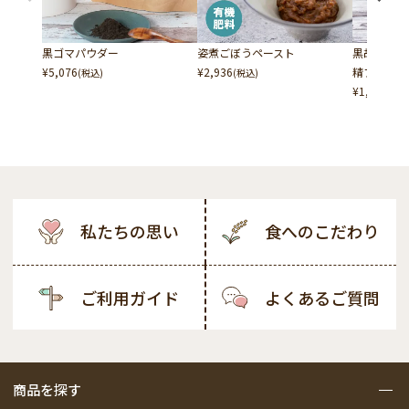
黒ゴマパウダー
姿煮ごぼうペースト
黒胡麻・キ
¥
5,076
¥
2,936
精フリー
(税込)
(税込)
¥
1,308
(税込
私たちの思い
食へのこだわり
ご利用ガイド
よくあるご質問
商品を探す