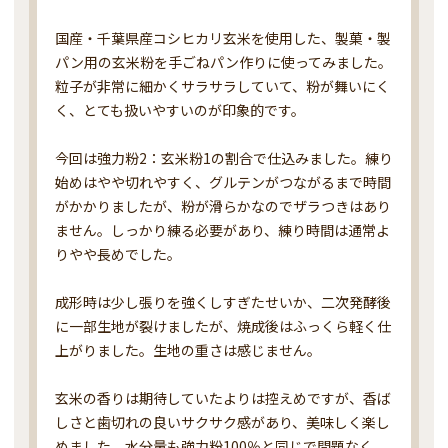
国産・千葉県産コシヒカリ玄米を使用した、製菓・製
パン用の玄米粉を手ごねパン作りに使ってみました。
粒子が非常に細かくサラサラしていて、粉が舞いにく
く、とても扱いやすいのが印象的です。

今回は強力粉2：玄米粉1の割合で仕込みました。練り
始めはやや切れやすく、グルテンがつながるまで時間
がかかりましたが、粉が滑らかなのでザラつきはあり
ません。しっかり練る必要があり、練り時間は通常よ
りやや長めでした。

成形時は少し張りを強くしすぎたせいか、二次発酵後
に一部生地が裂けましたが、焼成後はふっくら軽く仕
上がりました。生地の重さは感じません。

玄米の香りは期待していたよりは控えめですが、香ば
しさと歯切れの良いサクサク感があり、美味しく楽し
めました。水分量も強力粉100％と同じで問題なく、