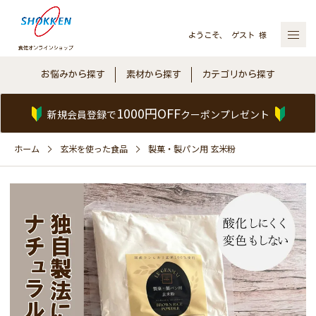
ようこそ、 ゲスト 様
お悩みから探す
素材から探す
カテゴリから探す
1000円OFF
新規会員登録で
クーポンプレゼント
ホーム
玄米を使った食品
製菓・製パン用 玄米粉