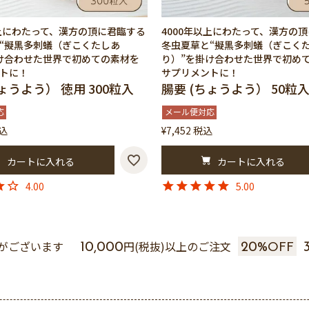
以上にわたって、漢方の頂に君臨する
4000年以上にわたって、漢方の
“擬黒多刺蟻（ぎこくたしあ
冬虫夏草と“擬黒多刺蟻（ぎこく
け合わせた世界で初めての素材を
り）”を掛け合わせた世界で初め
トに！
サプリメントに！
ょうよう） 徳用 300粒入
腸要 (ちょうよう） 50粒
応
メール便対応
込
¥
7,452
税込
カートに入れる
カートに入れる
4.00
5.00
がございます
円(税抜)以上のご注文
10,000
20%
OFF