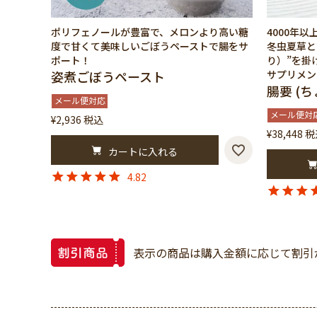
ポリフェノールが豊富で、メロンより高い糖
4000年
度で甘くて美味しいごぼうペーストで腸をサ
冬虫夏草と
ポート！
り）”を掛
姿煮ごぼうペースト
サプリメン
腸要 (ち
メール便対応
メール便対
¥
2,936
税込
¥
38,448
税
カートに入れる
4.82
表示の商品は購入金額に応じて割引