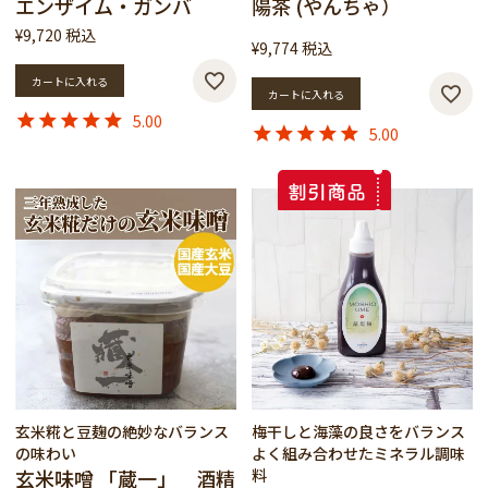
エンザイム・ガンバ
陽茶 (やんちゃ）
¥
9,720
税込
¥
9,774
税込
カートに入れる
カートに入れる
5.00
5.00
玄米糀と豆麹の絶妙なバランス
梅干しと海藻の良さをバランス
の味わい
よく組み合わせたミネラル調味
玄米味噌 「蔵一」 酒精
料