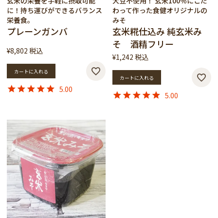
玄米の栄養を手軽に摂取可能
大豆不使用！ 玄米100％にこだ
に！持ち運びができるバランス
わって作った食健オリジナルの
栄養食。
みそ
プレーンガンバ
玄米糀仕込み 純玄米み
そ 酒精フリー
¥
8,802
税込
¥
1,242
税込
カートに入れる
カートに入れる
5.00
5.00