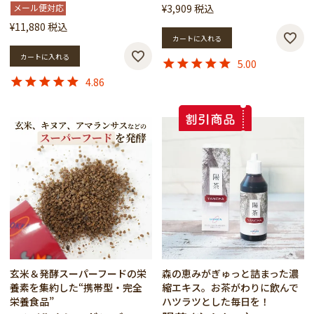
メール便対応
¥
3,909
税込
¥
11,880
税込
カートに入れる
カートに入れる
5.00
4.86
玄米＆発酵スーパーフードの栄
森の恵みがぎゅっと詰まった濃
養素を集約した“携帯型・完全
縮エキス。お茶がわりに飲んで
栄養食品”
ハツラツとした毎日を！