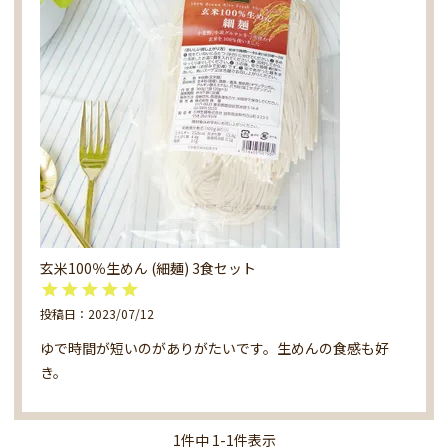
玄米100％生めん (細麺) 3食セット
投稿日
2023/07/12
ゆで時間が短いのがありがたいです。生めんの食感も好
き。
1
件中
1
-
1
件表示