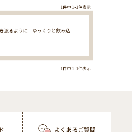
1
件中
1
-
1
件表示
き渡るように　ゆっくりと飲み込
1
件中
1
-
1
件表示
ド
よくあるご質問