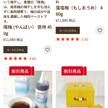
いう梅干し。食健の「陽梅」
料
は、南高梅の梅干しを何も加え
藻塩梅（もしおうめ） 4
ずに長時間煮て、梅の成分や旨
60g
味を濃縮した梅肉ペーストで
¥
11,880
税込
す。
陽梅 (やんばい） 徳用 45
カートに入れる
0g
5.00
¥
11,880
税込
カートに入れる
4.86