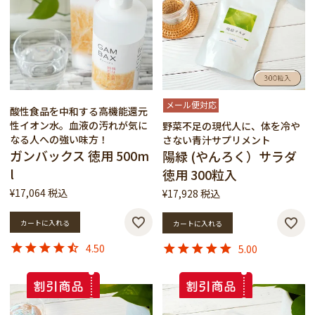
メール便対応
酸性食品を中和する高機能還元
性イオン水。血液の汚れが気に
野菜不足の現代人に、体を冷や
なる人への強い味方！
さない青汁サプリメント
ガンバックス 徳用 500m
陽緑 (やんろく）サラダ
l
徳用 300粒入
¥
17,064
税込
¥
17,928
税込
カートに入れる
カートに入れる
4.50
5.00