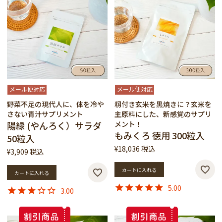
メール便対応
メール便対応
野菜不足の現代人に、体を冷や
籾付き玄米を黒焼きに？玄米を
さない青汁サプリメント
主原料にした、新感覚のサプリ
陽緑 (やんろく）サラダ
メント！
もみくろ 徳用 300粒入
50粒入
¥
18,036
税込
¥
3,909
税込
カートに入れる
カートに入れる
5.00
3.00