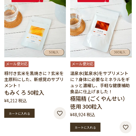
メール便対応
メール便対応
籾付き玄米を黒焼きに？玄米を
温泉水(鉱泉水)をサプリメント
主原料にした、新感覚のサプリ
に？身体に必要なミネラルをギ
メント！
ュッと濃縮し、手軽な健康補助
もみくろ 50粒入
食品に仕上げました！
極陽精 (ごくやんせい）
¥
4,212
税込
徳用 300粒入
カートに入れる
¥
48,924
税込
カートに入れる