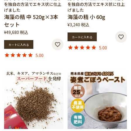
を独自の方法でエキス状に仕上
を独自の方法でエキス状に仕上
げました
げました
海藻の精 中 520g×3本
海藻の精 小 60g
セット
¥
3,240
税込
¥
49,680
税込
カートに入れる
カートに入れる
5.00
5.00