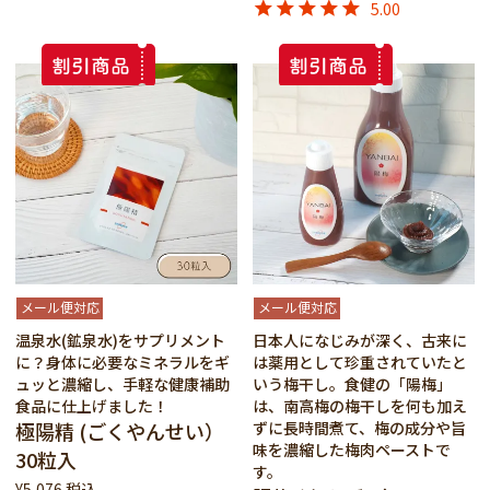
5.00
メール便対応
メール便対応
温泉水(鉱泉水)をサプリメント
日本人になじみが深く、古来に
に？身体に必要なミネラルをギ
は薬用として珍重されていたと
ュッと濃縮し、手軽な健康補助
いう梅干し。食健の「陽梅」
食品に仕上げました！
は、南高梅の梅干しを何も加え
極陽精 (ごくやんせい）
ずに長時間煮て、梅の成分や旨
味を濃縮した梅肉ペーストで
30粒入
す。
¥
5,076
税込