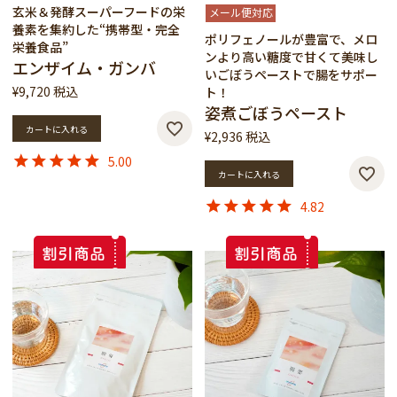
玄米＆発酵スーパーフードの栄
メール便対応
養素を集約した“携帯型・完全
ポリフェノールが豊富で、メロ
栄養食品”
ンより高い糖度で甘くて美味し
エンザイム・ガンバ
いごぼうペーストで腸をサポー
¥
9,720
税込
ト！
姿煮ごぼうペースト
カートに入れる
¥
2,936
税込
5.00
カートに入れる
4.82