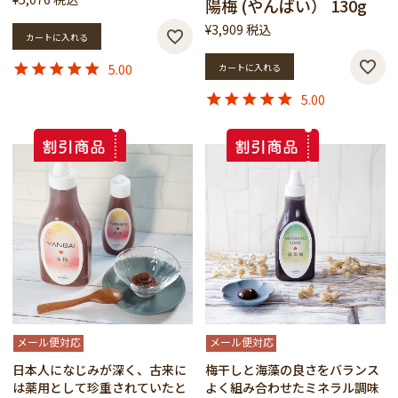
陽梅 (やんばい） 130g
¥
3,909
税込
カートに入れる
5.00
カートに入れる
5.00
メール便対応
メール便対応
日本人になじみが深く、古来に
梅干しと海藻の良さをバランス
は薬用として珍重されていたと
よく組み合わせたミネラル調味