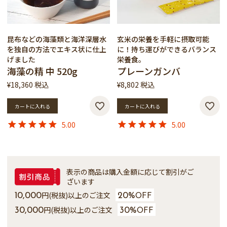
昆布などの海藻類と海洋深層水
玄米の栄養を手軽に摂取可能
を独自の方法でエキス状に仕上
に！持ち運びができるバランス
げました
栄養食。
海藻の精 中 520g
プレーンガンバ
¥
18,360
税込
¥
8,802
税込
カートに入れる
カートに入れる
5.00
5.00
表示の商品は購入金額に応じて割引がご
ざいます
円(税抜)以上のご注文
10,000
20%
OFF
円(税抜)以上のご注文
30,000
30%
OFF