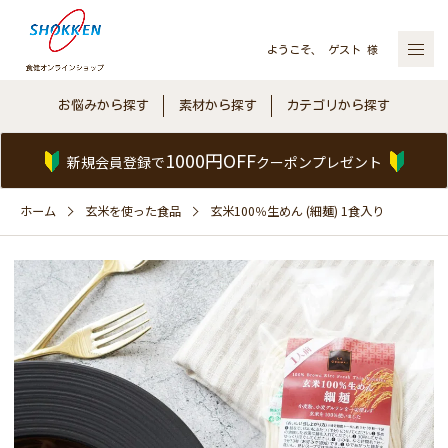
ようこそ、 ゲスト 様
お悩みから探す
素材から探す
カテゴリから探す
1000円OFF
新規会員登録で
クーポンプレゼント
ホーム
玄米を使った食品
玄米100％生めん (細麺) 1食入り