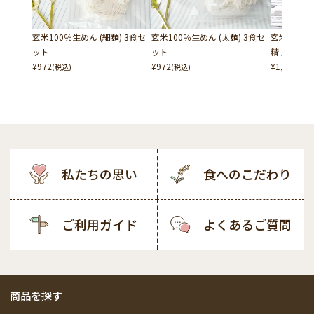
玄米100％生めん (細麺) 3食セ
玄米100％生めん (太麺) 3食セ
玄米糀仕込
ット
ット
精フリー
¥
972
¥
972
¥
1,242
(税込)
(税込)
(税込
私たちの思い
食へのこだわり
ご利用ガイド
よくあるご質問
商品を探す