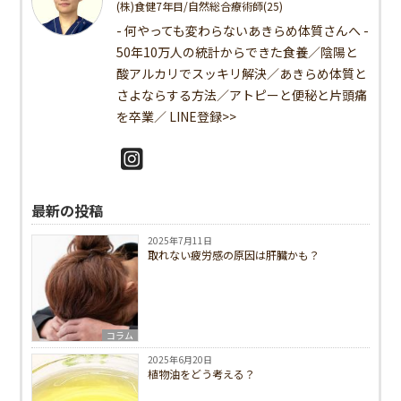
(株)食健7年目/自然総合療術師(25)
- 何やっても変わらないあきらめ体質さんへ -
50年10万人の統計からできた食養／陰陽と
酸アルカリでスッキリ解決／あきらめ体質と
さよならする方法／アトピーと便秘と片頭痛
を卒業／
LINE登録>>
最新の投稿
2025年7月11日
取れない疲労感の原因は肝臓かも？
コラム
2025年6月20日
植物油をどう考える？