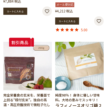
¥
7,884
税込
メール便対応
¥
4,212
税込
カートに入れる
カートに入れる
5.00
完全栄養食の玄米を、栄養面で
純度98％！ 身体に優しい甘味
上回る“籾付玄米”。独自の高
料。大地の恵みでスッキリ！
温・高圧炊飯技術で微粒子化し
ラフィノースオリゴ糖 2