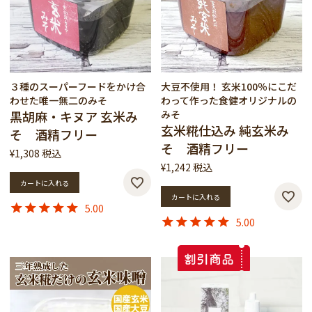
３種のスーパーフードをかけ合
大豆不使用！ 玄米100％にこだ
わせた唯一無二のみそ
わって作った食健オリジナルの
黒胡麻・キヌア 玄米み
みそ
玄米糀仕込み 純玄米み
そ 酒精フリー
そ 酒精フリー
¥
1,308
税込
¥
1,242
税込
カートに入れる
カートに入れる
5.00
5.00