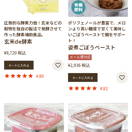
圧倒的な酵素力価！玄米などの
ポリフェノールが豊富で、メロ
穀物を独自の製法で発酵させて
ンより高い糖度で甘くて美味し
作った酵素補助食品。
いごぼうペーストで腸をサポー
玄米de酵素
ト！
姿煮ごぼうペースト
¥
9,720
税込
メール便対応
¥
2,936
税込
カートに入れる
4.80
カートに入れる
4.82