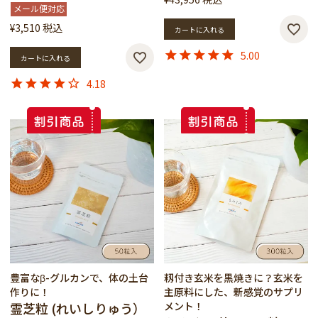
メール便対応
¥
3,510
税込
カートに入れる
5.00
カートに入れる
4.18
豊富なβ-グルカンで、体の土台
籾付き玄米を黒焼きに？玄米を
作りに！
主原料にした、新感覚のサプリ
霊芝粒 (れいしりゅう）
メント！