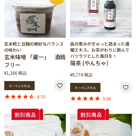
玄米糀と豆麹の絶妙なバランス
森の恵みがぎゅっと詰まった濃
の味わい
縮エキス。お茶がわりに飲んで
玄米味噌 「蔵一」 酒精
ハツラツとした毎日を！
陽茶 (やんちゃ）
フリー
¥
1,166
税込
¥
9,774
税込
カートに入れる
カートに入れる
4.70
5.00