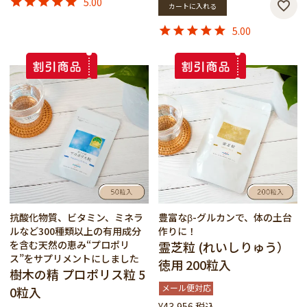
5.00
カートに入れる
5.00
抗酸化物質、ビタミン、ミネラ
豊富なβ-グルカンで、体の土台
ルなど300種類以上の有用成分
作りに！
を含む天然の恵み“プロポリ
霊芝粒 (れいしりゅう）
ス”をサプリメントにしました
徳用 200粒入
樹木の精 プロポリス粒 5
メール便対応
0粒入
¥
43,956
税込