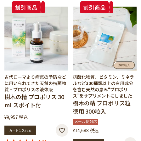
古代ローマより病気の予防など
抗酸化物質、ビタミン、ミネラ
に用いられてきた天然の抗菌物
ルなど300種類以上の有用成分
質・プロポリスの液体版
を含む天然の恵み“プロポリ
樹木の精 プロポリス 30
ス”をサプリメントにしました
樹木の精 プロポリス粒
ml スポイト付
徳用 300粒入
¥
9,957
税込
メール便対応
¥
14,688
税込
カートに入れる