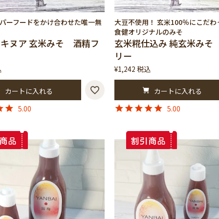
パーフードをかけ合わせた唯一無
大豆不使用！ 玄米100％にこだ
食健オリジナルのみそ
キヌア 玄米みそ 酒精フ
玄米糀仕込み 純玄米みそ
リー
込
¥
1,242
税込
カートに入れる
カートに入れる
5.00
5.00