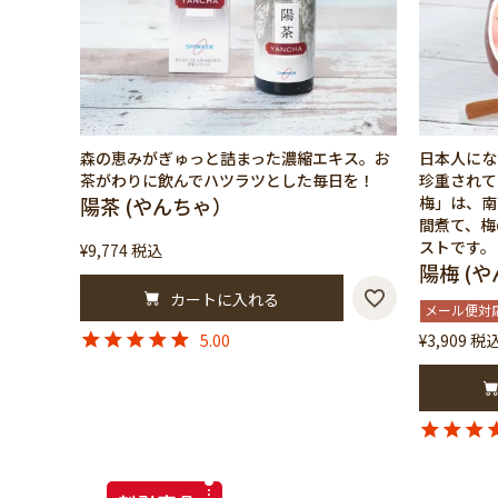
森の恵みがぎゅっと詰まった濃縮エキス。お
日本人にな
茶がわりに飲んでハツラツとした毎日を！
珍重されて
陽茶 (やんちゃ）
梅」は、南
間煮て、梅
ストです。
¥
9,774
税込
陽梅 (や
カートに入れる
メール便対
5.00
¥
3,909
税