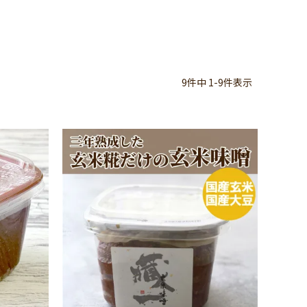
9
件中
1
-
9
件表示