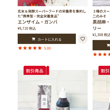
玄米＆発酵スーパーフードの栄養素を集約し
３種のスー
た“携帯型・完全栄養食品”
二のみそ
エンザイム・ガンバ
黒胡麻・
リー
¥
9,720
税込
¥
1,308
税
カートに入れる
5.00