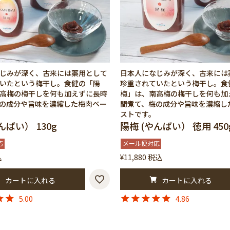
じみが深く、古来には薬用として
日本人になじみが深く、古来には
いたという梅干し。食健の「陽
珍重されていたという梅干し。食
高梅の梅干しを何も加えずに長時
梅」は、南高梅の梅干しを何も加
の成分や旨味を濃縮した梅肉ペー
間煮て、梅の成分や旨味を濃縮し
ストです。
んばい） 130g
陽梅 (やんばい） 徳用 450
応
メール便対応
込
¥
11,880
税込
カートに入れる
カートに入れる
5.00
4.86