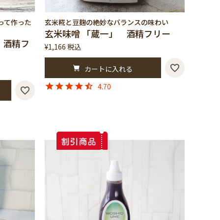
わって作った
玄米糀と豆麹の絶妙なバランスの味わい
玄米味噌 「蔵一」 酒精フリー
 酒精フ
¥
1,166
税込
カートに入れる
4.70