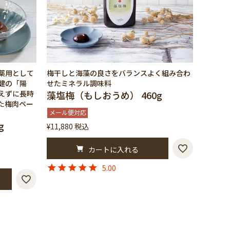
薬用として
梅干しと海藻の良さをバランスよく組み合わ
健の「陽
せたミネラル調味料
えずに長時
藻塩梅（もしおうめ） 460g
た梅肉ペー
メール便対応
g
¥
11,880
税込
カートに入れる
5.00