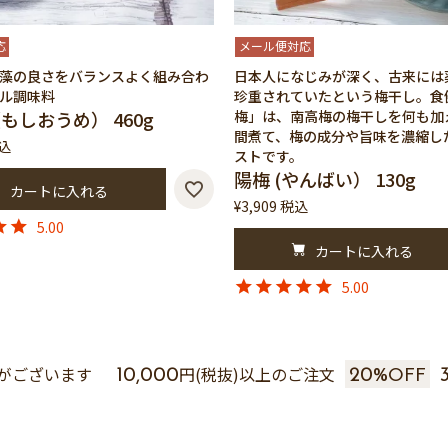
応
メール便対応
藻の良さをバランスよく組み合わ
日本人になじみが深く、古来には
ル調味料
珍重されていたという梅干し。食
もしおうめ） 460g
梅」は、南高梅の梅干しを何も加
間煮て、梅の成分や旨味を濃縮し
込
ストです。
陽梅 (やんばい） 130g
カートに入れる
¥
3,909
税込
5.00
カートに入れる
5.00
がございます
円(税抜)以上のご注文
10,000
20%
OFF