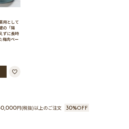
薬用として
健の「陽
えずに長時
た梅肉ペー
円(税抜)以上のご注文
30,000
30%
OFF