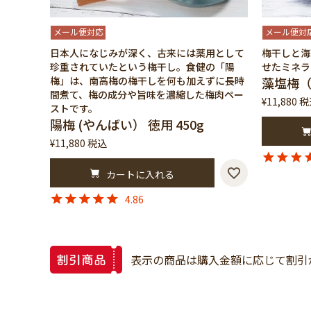
メール便対応
メール便対
日本人になじみが深く、古来には薬用として
梅干しと海
珍重されていたという梅干し。食健の「陽
せたミネラ
梅」は、南高梅の梅干しを何も加えずに長時
藻塩梅（
間煮て、梅の成分や旨味を濃縮した梅肉ペー
¥
11,880
税
ストです。
陽梅 (やんばい） 徳用 450g
¥
11,880
税込
カートに入れる
4.86
表示の商品は購入金額に応じて割引