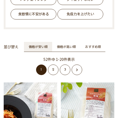
食習慣に不安がある
免疫力を上げたい
並び替え
価格が安い順
価格が高い順
おすすめ順
52
件中
1
-
20
件表示
1
2
3