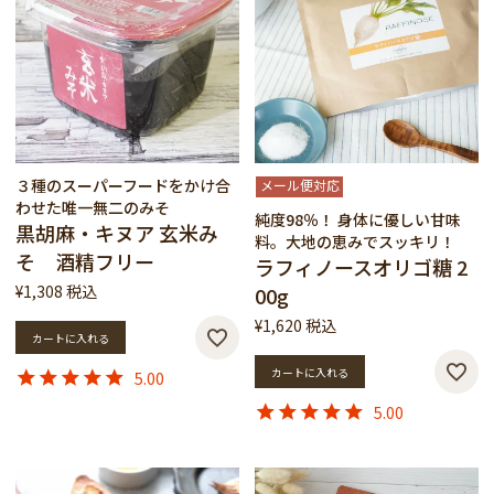
３種のスーパーフードをかけ合
メール便対応
わせた唯一無二のみそ
純度98％！ 身体に優しい甘味
黒胡麻・キヌア 玄米み
料。大地の恵みでスッキリ！
そ 酒精フリー
ラフィノースオリゴ糖 2
¥
1,308
税込
00g
¥
1,620
税込
カートに入れる
カートに入れる
5.00
5.00