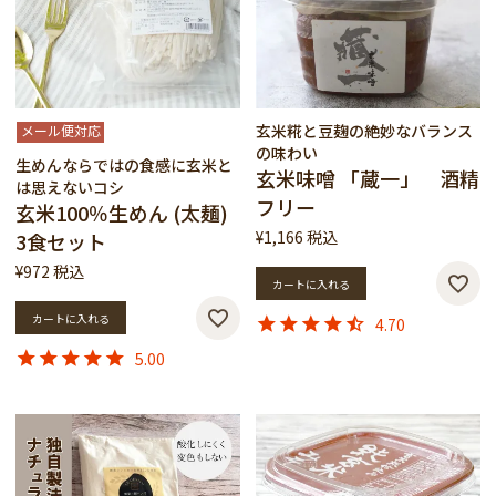
玄米糀と豆麹の絶妙なバランス
メール便対応
の味わい
生めんならではの食感に玄米と
玄米味噌 「蔵一」 酒精
は思えないコシ
フリー
玄米100％生めん (太麺)
¥
1,166
税込
3食セット
¥
972
税込
カートに入れる
カートに入れる
4.70
5.00