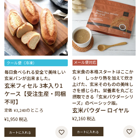
メール便対応
クール便（冷凍）
玄米食の本格スタートはここか
毎日食べられる安全で美味しい
ら！ しっかり熱を加えて炊き
玄米パンが出来ました。
上げた、玄米そのものの美味し
玄米フィセル 3本入り1
さを感じられ、栄養素を丸ごと
ケース【受注生産・同梱
摂取できる「玄米パウダーシリ
不可】
ーズ」のベーシック版。
玄米パウダー ロイヤル
のところ
定価
¥
3,240
¥
2,160
税込
¥
1,950
税込
カートに入れる
カートに入れる