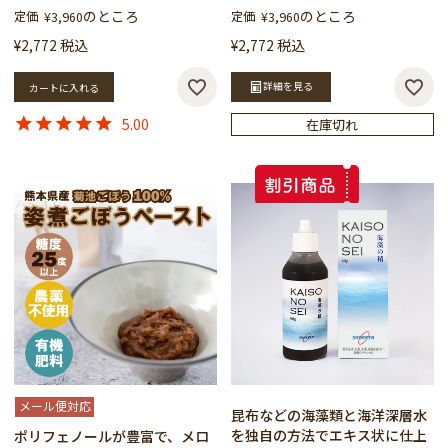
のところ
のところ
定価
定価
¥
3,960
¥
3,960
¥
2,772
税込
¥
2,772
税込
詳細を見る
カートに入れる
5.00
在庫切れ
メール便対応
昆布などの海藻類と海洋深層水
を独自の方法でエキス状に仕上
ポリフェノールが豊富で、メロ