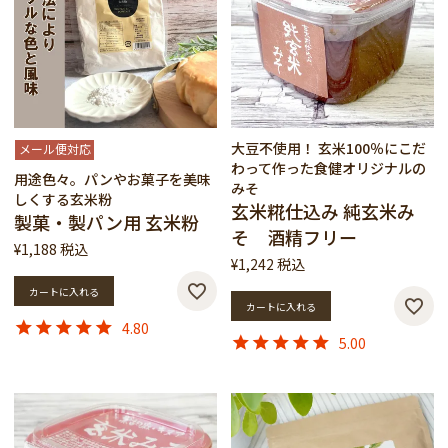
大豆不使用！ 玄米100％にこだ
メール便対応
わって作った食健オリジナルの
用途色々。パンやお菓子を美味
みそ
しくする玄米粉
玄米糀仕込み 純玄米み
製菓・製パン用 玄米粉
そ 酒精フリー
¥
1,188
税込
¥
1,242
税込
カートに入れる
カートに入れる
4.80
5.00