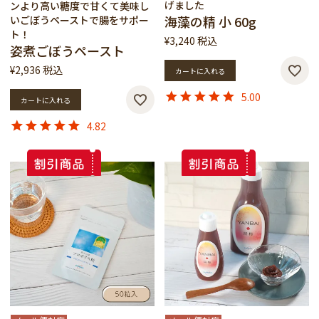
げました
ンより高い糖度で甘くて美味し
海藻の精 小 60g
いごぼうペーストで腸をサポー
ト！
¥
3,240
税込
姿煮ごぼうペースト
¥
2,936
税込
カートに入れる
5.00
カートに入れる
4.82