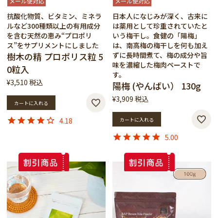
メール便対応
メール便対応
抗酸化物質、ビタミン、ミネラ
日本人になじみが深く、古来に
ルなど300種類以上の有用成分
は薬用として珍重されていたと
を含む天然の恵み“プロポリ
いう梅干し。食健の「陽梅」
ス”をサプリメントにしました
は、南高梅の梅干しを何も加え
樹木の精 プロポリス粒 5
ずに長時間煮て、梅の成分や旨
味を濃縮した梅肉ペーストで
0粒入
す。
¥
3,510
税込
陽梅 (やんばい） 130g
¥
3,909
税込
カートに入れる
4.18
カートに入れる
5.00