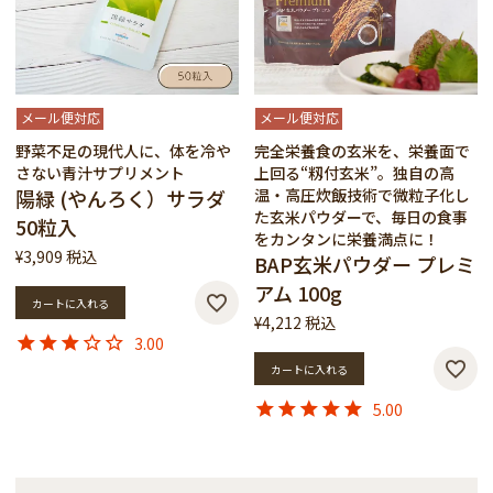
メール便対応
メール便対応
野菜不足の現代人に、体を冷や
完全栄養食の玄米を、栄養面で
さない青汁サプリメント
上回る“籾付玄米”。独自の高
陽緑 (やんろく）サラダ
温・高圧炊飯技術で微粒子化し
た玄米パウダーで、毎日の食事
50粒入
をカンタンに栄養満点に！
¥
3,909
税込
BAP玄米パウダー プレミ
アム 100g
カートに入れる
¥
4,212
税込
3.00
カートに入れる
5.00