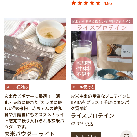
4.86
メール便対応
メール便対応
玄米食ビギナーに最適！ 消
お米由来の良質なプロテインに
化・吸収に優れた“カラダに優
GABAをプラス！手軽にタンパ
しい”玄米粉。赤ちゃんの離乳
ク質補給
食や介護食にもオススメ！ライ
ライスプロテイン
ト感覚で摂り入れられる玄米パ
¥
2,376
税込
ウダーです。
玄米パウダー ライト
カートに入れる